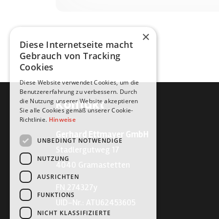
×
Diese Internetseite macht
Gebrauch von Tracking
Cookies
Diese Website verwendet Cookies, um die
Benutzererfahrung zu verbessern. Durch
Kontakt
die Nutzung unserer Website akzeptieren
Sie alle Cookies gemäß unserer Cookie-
Richtlinie.
Hinweise
Gerhard Ettmayer GmbH
UNBEDINGT NOTWENDIGE
Stadlergutweg 17
NUTZUNG
4040 Gramastetten
AUSRICHTEN
FN 274327y
FUNKTIONS
UID-Nr.: ATU62453605
NICHT KLASSIFIZIERTE